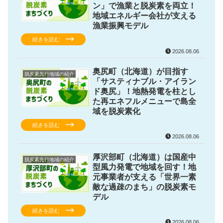
ン」で漁業と脱炭素を両立！
地域エネルギー会社が支える
漁業振興モデル
続きを読む
2026.08.06
奥尻町（北海道）が目指す
脱炭素先行地域の紹介
「サスティナブル・アイラン
ド奥尻」！地熱発電を柱とし
た再エネフルメニューで島全
域を脱炭素化
続きを読む
2026.08.06
厚沢部町（北海道）は国産中
脱炭素先行地域の紹介
型風力発電で地域を回す！地
元事業者が支える「世界一素
敵な過疎のまち」の脱炭素モ
デル
続きを読む
2026.08.06