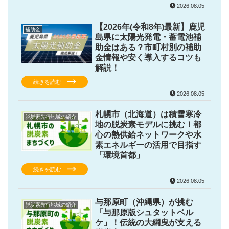
2026.08.05
【2026年(令和8年)最新】鹿児
補助金
島県に太陽光発電・蓄電池補
助金はある？市町村別の補助
金情報や安く導入するコツも
解説！
続きを読む
2026.08.05
札幌市（北海道）は積雪寒冷
脱炭素先行地域の紹介
地の脱炭素モデルに挑む！都
心の熱供給ネットワークや水
素エネルギーの活用で目指す
「環境首都」
続きを読む
2026.08.05
与那原町（沖縄県）が挑む
脱炭素先行地域の紹介
「与那原版シュタットベル
ケ」！伝統の大綱曳が支える