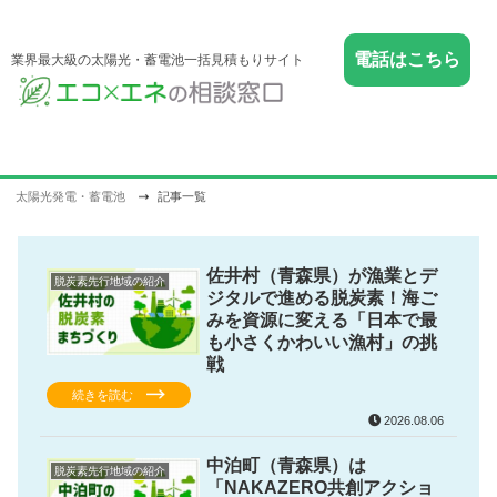
電話はこちら
業界最大級の太陽光・蓄電池一括見積もりサイト
太陽光発電・蓄電池
記事一覧
佐井村（青森県）が漁業とデ
脱炭素先行地域の紹介
ジタルで進める脱炭素！海ご
みを資源に変える「日本で最
も小さくかわいい漁村」の挑
戦
続きを読む
2026.08.06
中泊町（青森県）は
脱炭素先行地域の紹介
「NAKAZERO共創アクショ