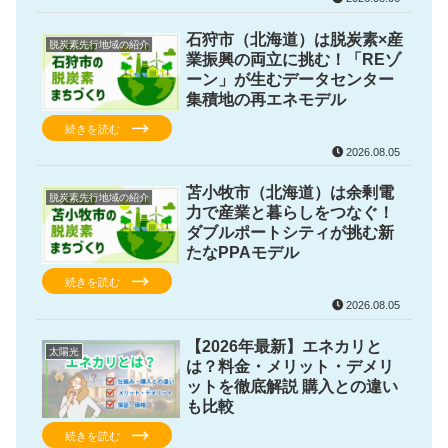
石狩市（北海道）は脱炭素×産
脱炭素先行地域の紹介
業振興の両立に挑む！「REゾ
ーン」が生むデータセンター
集積地の再エネモデル
続きを読む
2026.08.05
苫小牧市（北海道）は余剰電
脱炭素先行地域の紹介
力で産業と暮らしをつなぐ！
ダブルポートシティが挑む新
たなPPAモデル
続きを読む
2026.08.05
【2026年最新】エネカリと
太陽光
は？料金・メリット・デメリ
ットを徹底解説 購入との違い
も比較
続きを読む