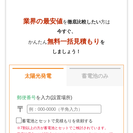
業界の最安値
を
徹底比較したい
方は
今すぐ、
無料一括見積もり
かんたん
を
しましょう！
太陽光発電
蓄電池のみ
郵便番号
を入力(設置場所)
〒
蓄電池とセットで見積もりを依頼する
※7割以上の方が蓄電池とセットでご検討されています。