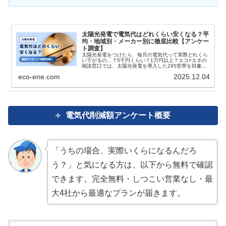
太陽光発電で電気代はどれくらい安くなる？平
均・地域別・メーカー別に徹底比較【アンケー
ト調査】
太陽光発電をつけたら、毎月の電気代って実際どれくら
い下がるの…？5千円くらい？1万円以上？エコ×エネの
相談窓口では、太陽光発電を導入した295世帯を対象に
アンケートを実施しました。太陽光のみ／太陽光＋蓄電
eco-ene.com
2025.12.04
池セット／地域別／メー...
電気代削減額アンケート概要
「うちの場合、実際いくらになるんだろ
う？」と気になる方は、以下から無料で確認
できます。完全無料・しつこい営業なし・最
大4社から最適なプランが届きます。