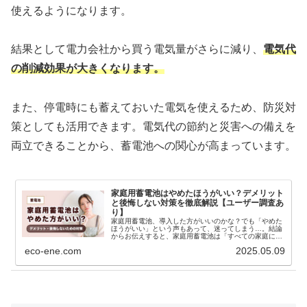
使えるようになります。
結果として電力会社から買う電気量がさらに減り、
電気代
の削減効果が大きくなります。
また、停電時にも蓄えておいた電気を使えるため、防災対
策としても活用できます。電気代の節約と災害への備えを
両立できることから、蓄電池への関心が高まっています。
家庭用蓄電池はやめたほうがいい？デメリット
と後悔しない対策を徹底解説【ユーザー調査あ
り】
家庭用蓄電池、導入した方がいいのかな？でも「やめた
ほうがいい」という声もあって、迷ってしまう…。結論
からお伝えすると、家庭用蓄電池は「すべての家庭に必
要な設備」ではありません。一方で、電力使用量が多い
eco-ene.com
2025.05.09
家庭や、卒FIT後...