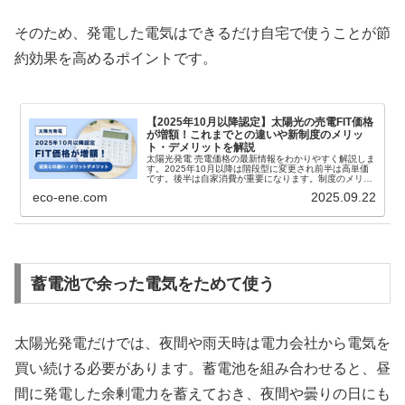
そのため、発電した電気はできるだけ自宅で使うことが節
約効果を高めるポイントです。
【2025年10月以降認定】太陽光の売電FIT価格
が増額！これまでとの違いや新制度のメリッ
ト・デメリットを解説
太陽光発電 売電価格の最新情報をわかりやすく解説しま
す。2025年10月以降は階段型に変更され前半は高単価
です。後半は自家消費が重要になります。制度のメリッ
トとデメリットも整理しました。無料一括見積もりサイ
eco-ene.com
2025.09.22
ト「エコ×エネの相談窓口」で費用と回収年数を確認で
きます。
蓄電池で余った電気をためて使う
太陽光発電だけでは、夜間や雨天時は電力会社から電気を
買い続ける必要があります。蓄電池を組み合わせると、昼
間に発電した余剰電力を蓄えておき、夜間や曇りの日にも