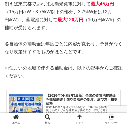
例えば東京都であれば太陽光発電に対して
最大45万円
（15万円/kW・3.75kW以下の部分、3.75kW超は12万
円/kW）、蓄電池に対して
最大120万円
（10万円/kWh）の
補助が受けられます。
各自治体の補助金は年度ごとに内容が変わり、予算がなく
なり次第終了するものがほとんどです。
お住まいの地域で使える補助金は、以下の記事からご確認
ください。
【2026年(令和8年)最新】全国の蓄電池補助金
を徹底解説！国や自治体の制度、選び方・相場
価格
蓄電池の導入を考えているけど、2026年も補助金って
使えるの？どんな補助金があるのか、詳しく知りたい！
2026年度（令和8年度）も国と自治体の補助金制度が継
続しており、活用すれば蓄電池の初期費用を大幅に抑え
eco-ene.com
2025.08.21
られます。...
ホーム
検索
トップ
サイドバー