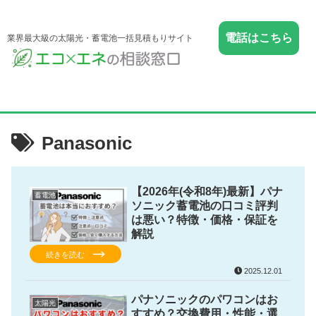
電話はこちら
業界最大級の太陽光・蓄電池一括見積もりサイト
Panasonic
【2026年(令和8年)最新】パナ
蓄電池
ソニック蓄電池の口コミ評判
は悪い？特徴・価格・保証を
解説
続きを読む
2025.12.01
パナソニックのパワコンはお
太陽光
すすめ？交換費用・性能・選