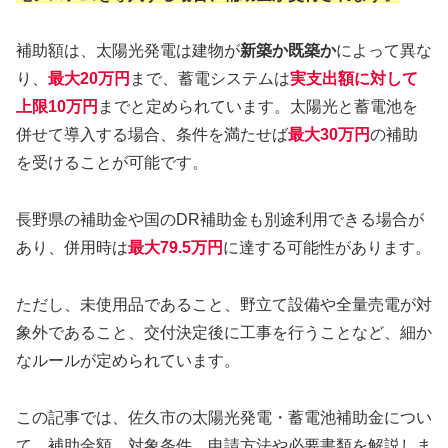
補助額は、太陽光発電は建物が
新築か既築か
によって異な
り、
最大20万円
まで、蓄電システムは
実支出額に対して
上限10万円
までと定められています。太陽光と蓄電池を
併せて導入する場合、条件を満たせば
最大30万円
の補助
を受けることが可能です。
長野県の補助金や国のDR補助金も別途利用できる場合が
あり、併用時は
最大79.5万円
に達する可能性があります。
ただし、未使用品であること、野立て設備や全量売電が対
象外であること、交付決定後に工事を行うことなど、細か
なルールが定められています。
この記事では、佐久市の太陽光発電・蓄電池補助金につい
て、補助金額、対象条件、申請方法や必要書類を解説しま