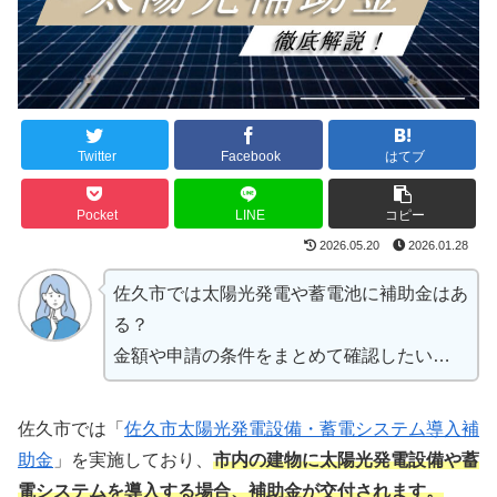
Twitter
Facebook
はてブ
Pocket
LINE
コピー
2026.05.20
2026.01.28
佐久市では太陽光発電や蓄電池に補助金はあ
る？
金額や申請の条件をまとめて確認したい…
佐久市では「
佐久市太陽光発電設備・蓄電システム導入補
助金
」を実施しており、
市内の建物に太陽光発電設備や蓄
電システムを導入する場合、補助金が交付されます。