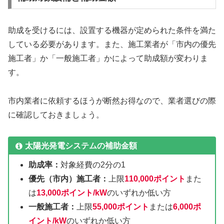
助成を受けるには、設置する機器が定められた条件を満た
している必要があります。また、施工業者が「市内の優先
施工者」か「一般施工者」かによって助成額が変わりま
す。
市内業者に依頼するほうが断然お得なので、業者選びの際
に確認しておきましょう。
太陽光発電システムの補助金額
助成率：
対象経費の2分の1
優先（市内）施工者：
上限
110,000ポイント
また
は
13,000ポイント/kW
のいずれか低い方
一般施工者：
上限
55,000ポイント
または
6,000ポ
イント/kW
のいずれか低い方