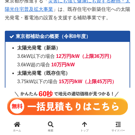
東京都が推進する「
災害にも強く健康にも資する断熱・太
陽光住宅普及拡大事業
」は、既存住宅や新築住宅への太陽
光発電・蓄電池の設置を支援する補助事業です。
東京都補助金の概要（令和8年度）
太陽光発電（新築）
3.6kW以下の場合
12万円/kW（上限36万円）
3.6kW超の場合
10万円/kW
太陽光発電（既存住宅）
3.75kW以下の場合
15万円/kW（上限45万円）
3.75kW超の場合
12万円/kW
蓄電池
：
10万円/kWh（上限120万円）
加算
：機能性パネル・防水工事・陸屋根架台など
への追加補助あり
ホーム
検索
トップ
サイドバー
たとえば、東京都内の既存住宅に
4kWの太陽光発電と