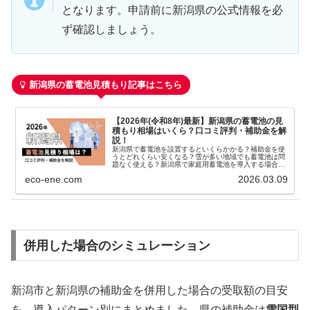
となります。申請前に新潟県の公式情報を必
ず確認しましょう。
新潟県の蓄電池見積もり記事はこちら
【2026年(令和8年)最新】新潟県の蓄電池の見
積もり相場はいくら？口コミ評判・補助金を解
説！
新潟県で蓄電池を設置するといくらかかる？補助金を使
うとどれくらい安くなる？雪が多い地域でも蓄電池は問
題なく使える？新潟県で家庭用蓄電池を導入する場合、
7〜10kWhクラスなら工事費込みで120〜180万円が費
eco-ene.com
2026.03.09
用...
併用した場合のシミュレーション
新潟市と新潟県の補助金を併用した場合の受取額の目安
を、導入パターン別にまとめました。県の補助金は
雪国型