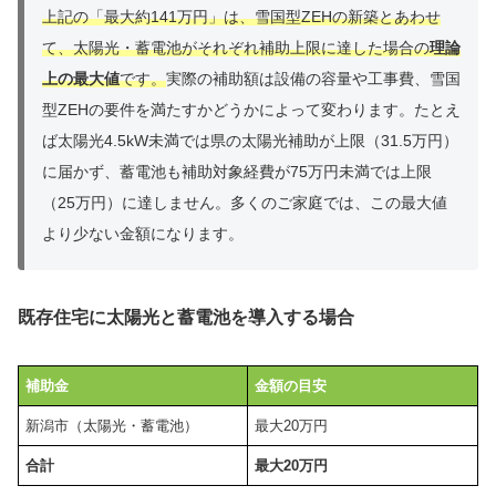
上記の「最大約141万円」は、雪国型ZEHの新築とあわせ
て、太陽光・蓄電池がそれぞれ補助上限に達した場合の
理論
上の最大値
です。
実際の補助額は設備の容量や工事費、雪国
型ZEHの要件を満たすかどうかによって変わります。たとえ
ば太陽光4.5kW未満では県の太陽光補助が上限（31.5万円）
に届かず、蓄電池も補助対象経費が75万円未満では上限
（25万円）に達しません。多くのご家庭では、この最大値
より少ない金額になります。
既存住宅に太陽光と蓄電池を導入する場合
補助金
金額の目安
新潟市（太陽光・蓄電池）
最大20万円
合計
最大20万円